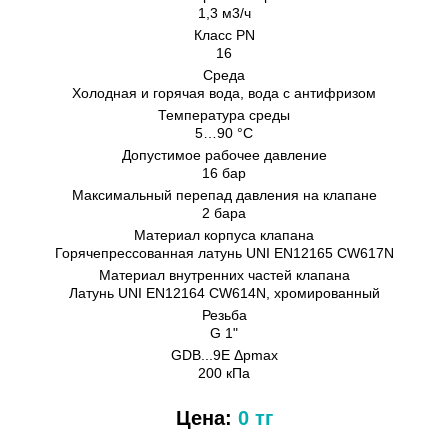
1,3 м3/ч
Класс PN
16
Cреда
Холодная и горячая вода, вода с антифризом
Температура среды
5…90 °C
Допустимое рабочее давление
16 бар
Максимальный перепад давления на клапане
2 бара
Материал корпуса клапана
Горячепрессованная латунь UNI EN12165 CW617N
Материал внутренних частeй клапана
Латунь UNI EN12164 CW614N, хромированный
Резьба
G 1"
GDB...9E Δpmax
200 кПа
Цена:
0 тг