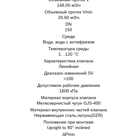
148,00 м3/ч
Объемный проток Vmin
26,60 м3/ч
DN
150
Cреда
Вода, вода с антифризом
Температура среды
1…120 °C
Характеристика клапана
Линейная
Диапазон изменений SV
>100
Допустимое рабочее давление
1600 кПа
Материал корпуса клапана
Мелкозернистый чугун GJS-400
Материал внутренних частeй клапана
Нержавеющая сталь,латунь(DZR)
Положение при монтаже
Upright to 90° inclined
ΔPmin