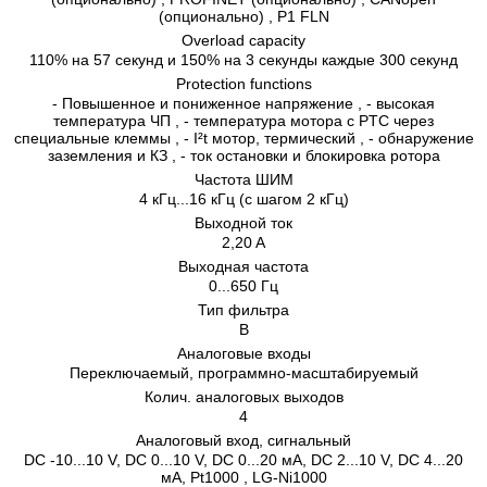
(опционально) , P1 FLN
Overload capacity
110% на 57 секунд и 150% на 3 секунды каждые 300 секунд
Protection functions
- Повышенное и пониженное напряжение , - высокая
температура ЧП , - температура мотора с PTC через
специальные клеммы , - I²t мотор, термический , - обнаружение
заземления и КЗ , - ток остановки и блокировка ротора
Частота ШИМ
4 кГц...16 кГц (с шагом 2 кГц)
Выходной ток
2,20 A
Выходная частота
0...650 Гц
Тип фильтра
B
Аналоговые входы
Переключаемый, программно-масштабируемый
Колич. аналоговых выходов
4
Аналоговый вход, сигнальный
DC -10...10 V, DC 0...10 V, DC 0...20 мA, DC 2...10 V, DC 4...20
мA, Pt1000 , LG-Ni1000