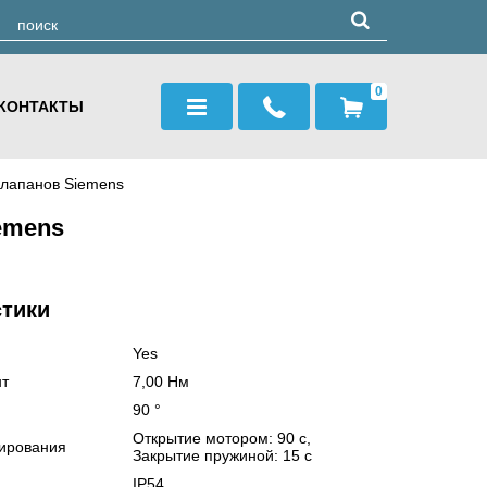
0
КОНТАКТЫ
клапанов Siemens
emens
стики
Yes
т
7,00 Нм
90 °
Открытие мотором: 90 с,
ирования
Закрытие пружиной: 15 с
IP54