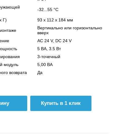
кружающей
-32...55 °C
х Г)
93 x 112 x 184 мм
Вертикально или горизонтально
монтаже
вверх
ение
AC 24 V, DC 24 V
мощность
5 ВА, 3.5 Вт
нирования
3-точечный
й модуль
5,00 ВА
ого возврата
Да
Купить в 1 клик