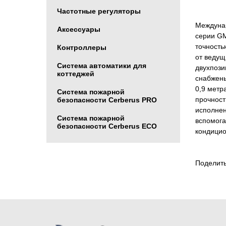
Частотные регуляторы
Междунар
Аксессуары
серии GM
точность
Контроллеры
от ведущ
Система автоматики для
двухпоз
коттеджей
снабжены
0,9 метр
Система пожарной
прочност
безопасности Cerberus PRO
исполнен
Система пожарной
вспомога
безопасности Cerberus ECO
кондици
Поделить