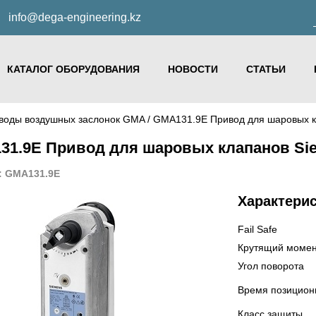
info@dega-engineering.kz
КАТАЛОГ ОБОРУДОВАНИЯ
НОВОСТИ
СТАТЬИ
воды воздушных заслонок GMA
/ GMA131.9E Привод для шаровых 
31.9E Привод для шаровых клапанов Si
: GMA131.9E
Характери
Fail Safe
Крутящий момен
Угол поворота
Время позицион
Класс защиты