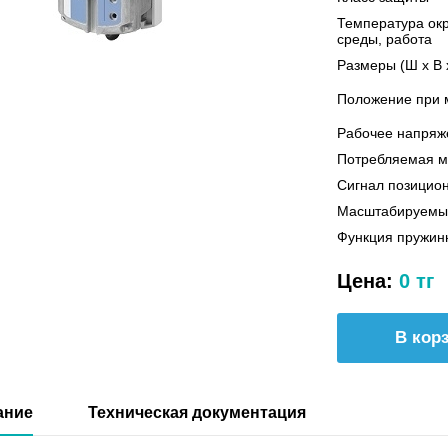
Температура о
среды, работа
Размеры (Ш х В 
Положение при 
Рабочее напряж
Потребляемая 
Сигнал позицио
Масштабируемы
Функция пружинн
Цена:
0 тг
ание
Техническая документация