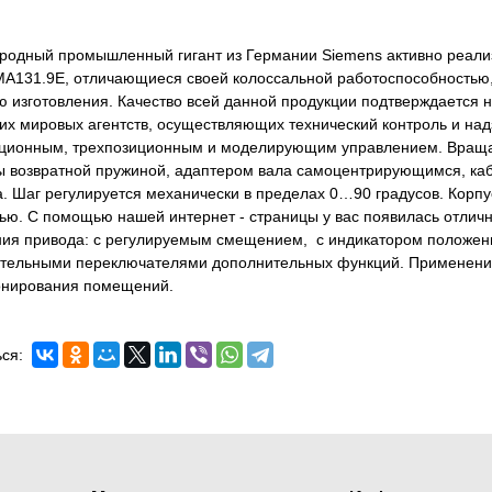
одный промышленный гигант из Германии Siemens активно реализ
A131.9E, отличающиеся своей колоссальной работоспособностью
ю изготовления. Качество всей данной продукции подтверждается
их мировых агентств, осуществляющих технический контроль и над
иционным, трехпозиционным и моделирующим управлением. Враща
 возвратной пружиной, адаптером вала самоцентрирующимся, каб
а. Шаг регулируется механически в пределах 0…90 градусов. Кор
ью. С помощью нашей интернет - страницы у вас появилась отлич
ия привода: с регулируемым смещением, с индикатором положени
тельными переключателями дополнительных функций. Применени
онирования помещений.
ся: