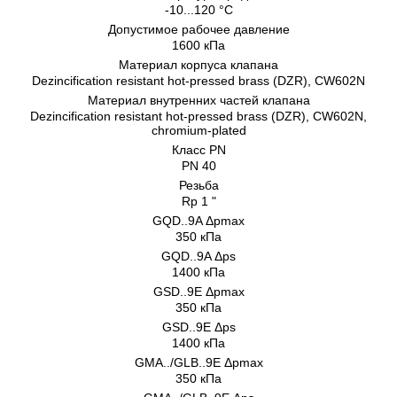
-10...120 °C
Допустимое рабочее давление
1600 кПа
Материал корпуса клапана
Dezincification resistant hot-pressed brass (DZR), CW602N
Материал внутренних частeй клапана
Dezincification resistant hot-pressed brass (DZR), CW602N,
chromium-plated
Класс PN
PN 40
Резьба
Rp 1 "
GQD..9A Δpmax
350 кПа
GQD..9A Δps
1400 кПа
GSD..9E Δpmax
350 кПа
GSD..9E Δps
1400 кПа
GMA../GLB..9E Δpmax
350 кПа