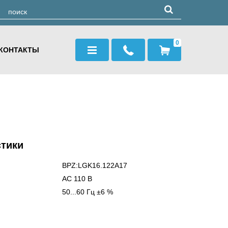
0
КОНТАКТЫ
стики
BPZ:LGK16.122A17
AC 110 В
50...60 Гц ±6 %