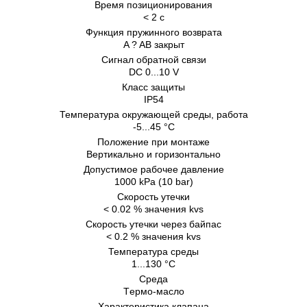
Время позиционирования
< 2 с
Функция пружинного возврата
A ? AB закрыт
Сигнал обратной связи
DC 0...10 V
Класс защиты
IP54
Температура окружающей среды, работа
-5...45 °C
Положение при монтаже
Вертикально и горизонтально
Допустимое рабочее давление
1000 kPa (10 bar)
Скорость утечки
< 0.02 % значения kvs
Скорость утечки через байпас
< 0.2 % значения kvs
Температура среды
1...130 °C
Среда
Tермо-маслo
Характеристика клапана