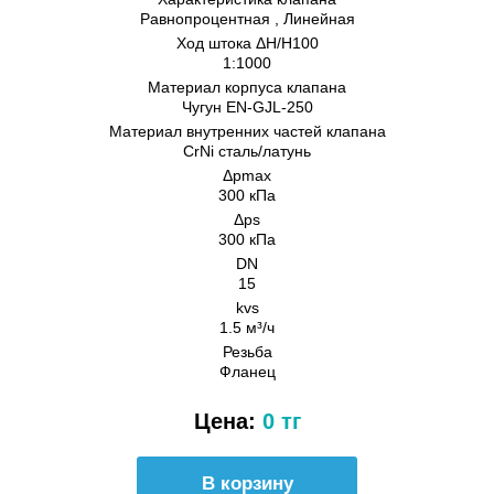
Равнопроцентная , Линейная
Ход штока ΔH/H100
1:1000
Материал корпуса клапана
Чугун EN-GJL-250
Материал внутренних частeй клапана
CrNi сталь/латунь
Δpmax
300 кПа
Δps
300 кПа
DN
15
kvs
1.5 м³/ч
Резьба
Фланец
Цена:
0 тг