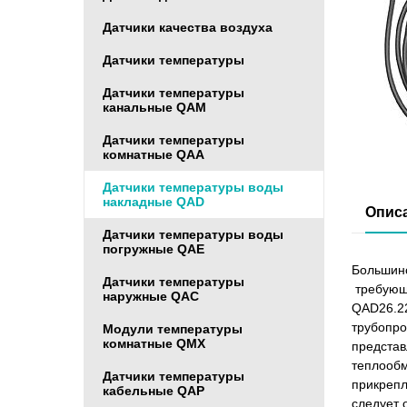
Датчики качества воздуха
Датчики температуры
Датчики температуры
канальные QAM
Датчики температуры
комнатные QAA
Датчики температуры воды
накладные QAD
Опис
Датчики температуры воды
погружные QAE
Большинс
Датчики температуры
требующи
наружные QAC
QAD26.22
трубопро
Модули температуры
комнатные QMX
представ
теплообм
Датчики температуры
прикрепл
кабельные QAP
следует 