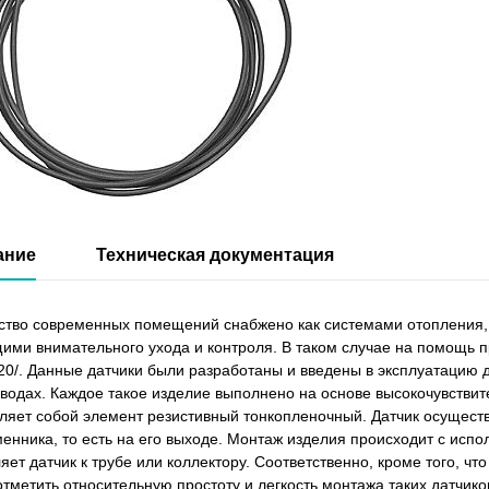
ание
Техническая документация
тво современных помещений снабжено как системами отопления, 
ми внимательного ухода и контроля. В таком случае на помощь п
0/. Данные датчики были разработаны и введены в эксплуатацию 
водах. Каждое такое изделие выполнено на основе высокочувствите
ляет собой элемент резистивный тонкопленочный. Датчик осущест
енника, то есть на его выходе. Монтаж изделия происходит с исп
яет датчик к трубе или коллектору. Соответственно, кроме того, чт
отметить относительную простоту и легкость монтажа таких датчико