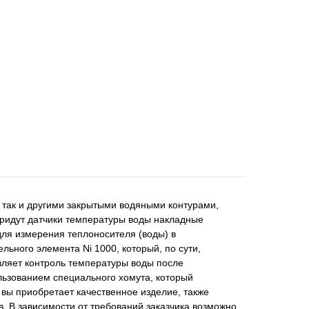
так и другими закрытыми водяными контурами,
ридут датчики температуры воды накладные
для измерения теплоносителя (воды) в
льного элемента Ni 1000, который, по сути,
вляет контроль температуры воды после
ользованием специального хомута, который
о вы приобретает качественное изделие, также
в. В зависимости от требований заказчика возможно