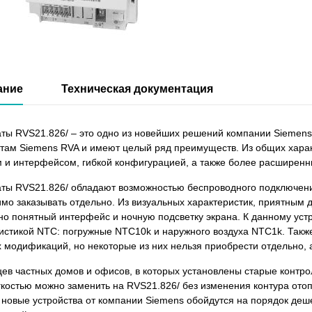
ание
Техническая документация
ты RVS21.826/ – это одно из новейших решений компании Siemen
там Siemens RVA и имеют целый ряд преимуществ. Из общих хара
 и интерфейсом, гибкой конфигурацией, а также более расширен
ты RVS21.826/ обладают возможностью беспроводного подключени
мо заказывать отдельно. Из визуальных характеристик, приятным 
но понятный интерфейс и ночную подсветку экрана. К данному уст
истикой NTC: погружные NTC10k и наружного воздуха NTC1k. Так
 модификаций, но некоторые из них нельзя приобрести отдельно, а
ев частных домов и офисов, в которых установлены старые контро
гкостью можно заменить на RVS21.826/ без изменения контура отопл
о новые устройства от компании Siemens обойдутся на порядок деше