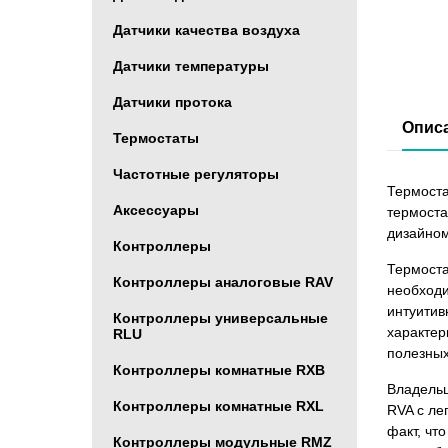
Датчики качества воздуха
Датчики температуры
Датчики протока
Опис
Термостаты
Частотные регуляторы
Термоста
Аксессуары
термоста
дизайном
Контроллеры
Термоста
Контроллеры аналоговые RAV
необходи
интуитив
Контроллеры универсальные
характер
RLU
полезных
Контроллеры комнатные RXB
Владельц
Контроллеры комнатные RXL
RVA с ле
факт, чт
Контроллеры модульные RMZ