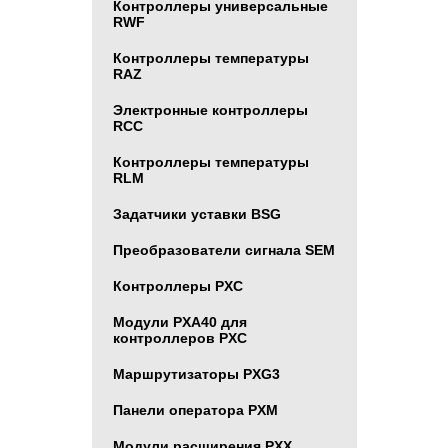
Контроллеры универсальные
RWF
Контроллеры температуры
RAZ
Электронные контроллеры
RCC
Контроллеры температуры
RLM
Задатчики уставки BSG
Преобразователи сигнала SEM
Контроллеры PXC
Модули PXA40 для
контроллеров PXC
Маршрутизаторы PXG3
Панели оператора PXM
Модули расширения PXX