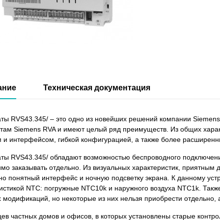
ание
Техническая документация
ты RVS43.345/ – это одно из новейших решений компании Siemen
там Siemens RVA и имеют целый ряд преимуществ. Из общих хара
 и интерфейсом, гибкой конфигурацией, а также более расширен
ты RVS43.345/ обладают возможностью беспроводного подключени
мо заказывать отдельно. Из визуальных характеристик, приятным 
но понятный интерфейс и ночную подсветку экрана. К данному уст
истикой NTC: погружные NTC10k и наружного воздуха NTC1k. Так
 модификаций, но некоторые из них нельзя приобрести отдельно, а
ев частных домов и офисов, в которых установлены старые контро