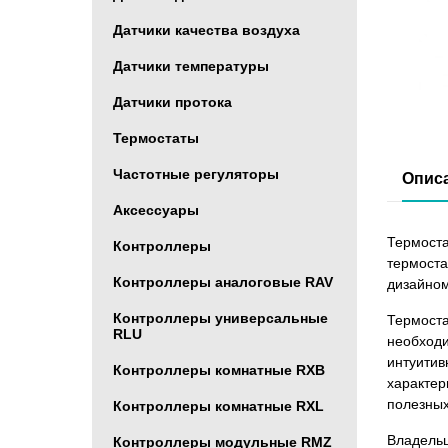
Датчики качества воздуха
Датчики температуры
Датчики протока
Термостаты
Частотные регуляторы
Опис
Аксессуары
Термоста
Контроллеры
термоста
Контроллеры аналоговые RAV
дизайном
Контроллеры универсальные
Термоста
RLU
необходи
интуитив
Контроллеры комнатные RXB
характер
полезных
Контроллеры комнатные RXL
Владельц
Контроллеры модульные RMZ