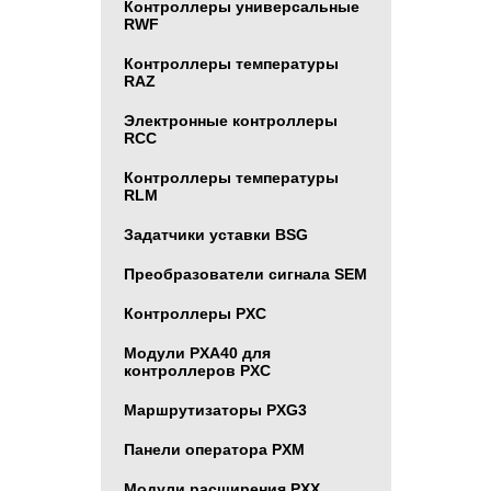
Контроллеры универсальные
RWF
Контроллеры температуры
RAZ
Электронные контроллеры
RCC
Контроллеры температуры
RLM
Задатчики уставки BSG
Преобразователи сигнала SEM
Контроллеры PXC
Модули PXA40 для
контроллеров PXC
Маршрутизаторы PXG3
Панели оператора PXM
Модули расширения PXX