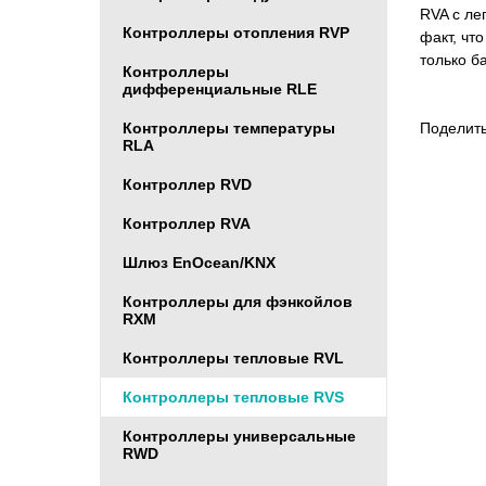
RVA с ле
Контроллеры отопления RVP
факт, чт
только б
Контроллеры
дифференциальные RLE
Контроллеры температуры
Поделить
RLA
Контроллер RVD
Контроллер RVA
Шлюз EnOcean/KNX
Контроллеры для фэнкойлов
RXM
Контроллеры тепловые RVL
Контроллеры тепловые RVS
Контроллеры универсальные
RWD