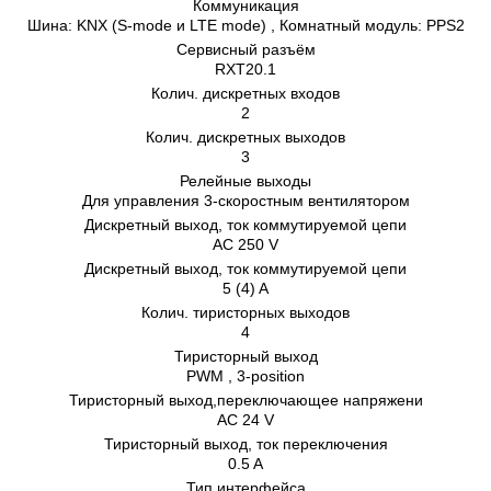
Коммуникация
Шина: KNX (S-mode и LTE mode) , Комнатный модуль: PPS2
Сервисный разъём
RXT20.1
Колич. дискретных входов
2
Колич. дискретных выходов
3
Релейные выходы
Для управления 3-скоростным вентилятором
Дискретный выход, ток коммутируемой цепи
AC 250 V
Дискретный выход, ток коммутируемой цепи
5 (4) A
Колич. тиристорных выходов
4
Тиристорный выход
PWM , 3-position
Тиристорный выход,переключающее напряжени
AC 24 V
Тиристорный выход, ток переключения
0.5 A
Тип интерфейса