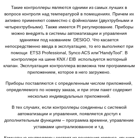
Такие контроллеры являются одними из самых лучших в
вопросе контроля над температурой в помещениях. Причем их
активно применяют совместно с фэйнколами (двухтрубными и
четырехтрубными). Также имеется PI регулирование. Приборы
можно внедрять в системы автоматизации и управления
зданиями под названием DESIGO. Что касается
непосредственно ввода в эксплуатацию, то его выполняют при
помощи ETS3 Professional, Synco ACS или"HandyTool". В
контроллере на шине KNX / EIB используется моторный
клапан. Эксплуатация контроллера возможна тем программным
приложением, которое в него загружено.
Приборы поставляются с определенным числом приложений,
определяемого по номеру заказа, и при этом пакет содержит
несколько индивидуальных приложений.
В тех случаях, если контроллеры соединены с системой
автоматизации и управления, появляется доступ к
дополнительным функциям – программа времени, управление
уставками централизованное и т.д.
Комнатные контроллеры состоят из основания корпуса, крышки