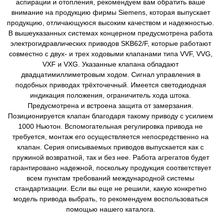
аспирации и отопления, рекомендуем вам обратить ваше
внимание на продукцию фирмы Siemens, которая выпускает
продукцию, отличающуюся высоким качеством и надежностью.
В вышеуказанных системах концерном предусмотрена работа
электрогидравлических приводов SKB62/F, которые работают
совместно с двух- и трех ходовыми клапанами типа VVF, VVG,
VXF и VXG. Указанные клапана обладают
двадцатимиллиметровым ходом. Сигнал управления в
подобных приводах трёхточечный. Имеется светодиодная
индикация положения, ограничитель хода штока.
Предусмотрена и встроена защита от замерзания.
Позиционируется клапан благодаря такому приводу с усилием
1000 Ньютон. Вспомогательная регулировка привода не
требуется, монтаж его осуществляется непосредственно на
клапан. Серия описываемых приводов выпускается как с
пружиной возвратной, так и без нее. Работа агрегатов будет
гарантировано надежной, поскольку продукция соответствует
всем пунктам требований международной системы
стандартизации. Если вы еще не решили, какую конкретно
модель привода выбрать, то рекомендуем воспользоваться
помощью нашего каталога.