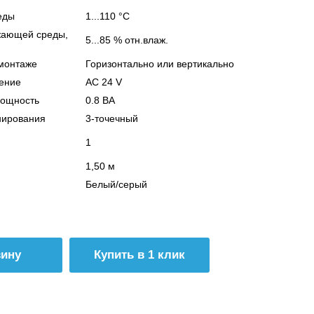
еды
1...110 °C
жающей среды,
5...85 % отн.влаж.
монтаже
Горизонтально или вертикально
ение
AC 24 V
мощность
0.8 ВА
нирования
3-точечный
й
1
1,50 м
Белый/серый
Купить в 1 клик