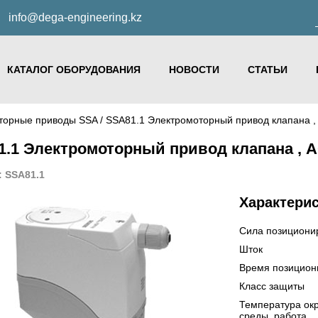
info@dega-engineering.kz
КАТАЛОГ ОБОРУДОВАНИЯ
НОВОСТИ
СТАТЬИ
торные приводы SSA
/ SSA81.1 Электромоторный привод клапана ,
.1 Электромоторный привод клапана , A
: SSA81.1
Характери
Сила позициони
Шток
Время позицион
Класс защиты
Температура о
среды, работа