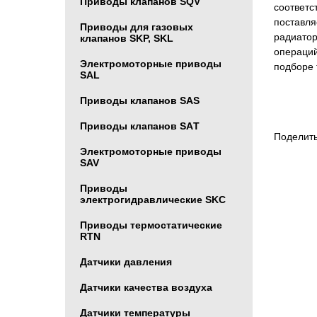
Приводы клапанов SQV
соответс
поставля
Приводы для газовых
радиатор
клапанов SKP, SKL
операций
Электромоторные приводы
подборе 
SAL
Приводы клапанов SAS
Приводы клапанов SAТ
Поделить
Электромоторные приводы
SAV
Приводы
электрогидравлические SKC
Приводы термостатические
RTN
Датчики давления
Датчики качества воздуха
Датчики температуры