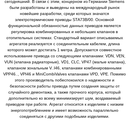
сегодняшний. В связи с этим, концерном из Германии Siemens
были разработаны и выведены на международный рынок
новейшие разработки, среди которых значатся
электротермические приводы STA73B/00. Основной
функциональной обязанностью данных приводов является
регулировка комбинированных и небольших клапанов в
отопительных системах. Стандартный вариант описываемых
агрегатов реализуется с соединительным кабелем, длина
которого может достигать 1 метра. Допускается совместное
использование привода со следующими клапанами: VDN, VEN,
VUN (клапана радиаторные), VD1, CLC, VP47 (малые клапана),
клапаном зональным V..I46, клапанами комбинированными
VPP46.., VPI46 и MiniCombiValves клапанами VPD, VPE. Помимо
этого производитель побеспокоился о надежности и
безопасности работы привода путем создания защиты от
случайного демонтажа, а также прочного корпуса, который
дополнительно ко всему минимизирует шум, воздаваемый
приводом при работе. Агрегат относится к изделиям с низким
энергопотреблением и имеет возможность параллельно
соединяться с другими подобными изделиями.