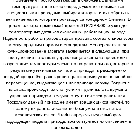
помещения просто обязана быть снабжена датчиками
температуры, а те в свою очередь укомплектовываются
специальными приводами, выбирая которые стоит обратить
внимание на те, которые производятся концерном Siemens. В
целом, электротермический привод STP73PR/00 служит для
температурных датчиков оконечных, работающих на воде.
Надежность работы привода гарантирована соответствием всем
международным нормам и стандартам. Непосредственное
функционирование агрегата заключается в следующем: при
поступлении на клапан управляющего сигнала происходит
возрастание температуры элемента нагревательного, который в
результате увеличивается, а это приводит к расширению
твердой среды. Это расширение трансформируется в линейное
перемещение, выдвигающее шток привода наружу. Закрытие
клапана происходит за счет усилия пружины. Эта пружина
управляет приводом в случае отсутствия электропитания.
Поскольку данный привод не имеет вращающихся частей, то
поэтому их работа абсолютно бесшумна и отсутствует
механический износ. Чтобы определиться с выбором
подходящей модели привода, воспользуйтесь их описанием в
нашем каталоге.