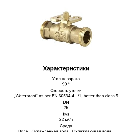
Характеристики
Угол поворота
90 °
Скорость утечки
„Waterproof“ as per EN 60534-4 L/1, better than class 5
DN
25
kvs
22 м³/ч
Среда
Bодa , Охлажденная вода , Охлаждающая вода ,