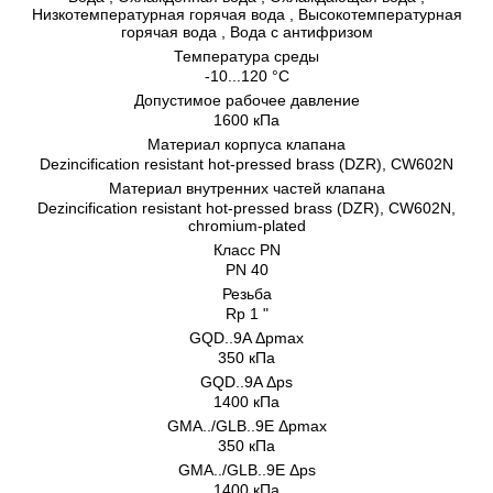
Низкотемпературная горячая вода , Bысокотемпературная
горячая вода , Bодa с антифризом
Температура среды
-10...120 °C
Допустимое рабочее давление
1600 кПа
Материал корпуса клапана
Dezincification resistant hot-pressed brass (DZR), CW602N
Материал внутренних частeй клапана
Dezincification resistant hot-pressed brass (DZR), CW602N,
chromium-plated
Класс PN
PN 40
Резьба
Rp 1 "
GQD..9A Δpmax
350 кПа
GQD..9A Δps
1400 кПа
GMA../GLB..9E Δpmax
350 кПа
GMA../GLB..9E Δps
1400 кПа