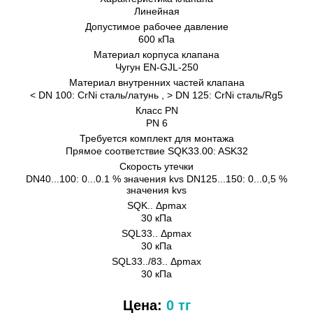
Линейная
Допустимое рабочее давление
600 кПа
Материал корпуса клапана
Чугун EN-GJL-250
Материал внутренних частeй клапана
< DN 100: CrNi сталь/латунь , > DN 125: CrNi сталь/Rg5
Класс PN
PN 6
Требуется комплект для монтажа
Прямое соответствие SQK33.00: ASK32
Скорость утечки
DN40...100: 0...0.1 % значения kvs DN125...150: 0...0,5 %
значения kvs
SQK.. Δpmax
30 кПа
SQL33.. Δpmax
30 кПа
SQL33../83.. Δpmax
30 кПа
Цена:
0 тг