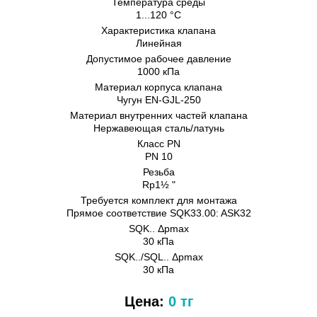
Температура среды
1...120 °C
Характеристика клапана
Линейная
Допустимое рабочее давление
1000 кПа
Материал корпуса клапана
Чугун EN-GJL-250
Материал внутренних частeй клапана
Нержавеющая сталь/латунь
Класс PN
PN 10
Резьба
Rp1½ "
Требуется комплект для монтажа
Прямое соответствие SQK33.00: ASK32
SQK.. Δpmax
30 кПа
SQK../SQL.. Δpmax
30 кПа
Цена:
0 тг