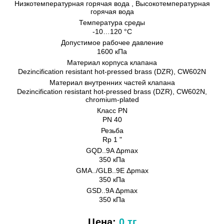
Низкотемпературная горячая вода , Bысокотемпературная
горячая вода
Температура среды
-10…120 °C
Допустимое рабочее давление
1600 кПа
Материал корпуса клапана
Dezincification resistant hot-pressed brass (DZR), CW602N
Материал внутренних частeй клапана
Dezincification resistant hot-pressed brass (DZR), CW602N,
chromium-plated
Класс PN
PN 40
Резьба
Rp 1 "
GQD..9A Δpmax
350 кПа
GMA../GLB..9E Δpmax
350 кПа
GSD..9A Δpmax
350 кПа
Цена:
0 тг