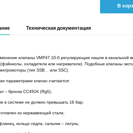
ание
Техническая документация
менение клапаны VMP47.10-0 регулирующие нашли в канальной ве
 (фэйнколы, охладители или нагреватели). Подобные клапаны эксп
лектромоторы (тип SSB… или SSC).
и параметрами клапан считаются:
ал – бронза CC491K (Rg5);
ие в системе не должно превышать 16 бар;
зготовлен из нержавеющей стали;
 фланец, кольцо седла, сальник – латунь;