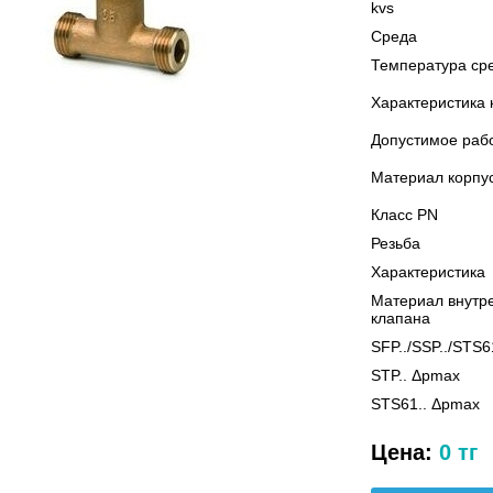
kvs
Среда
Температура ср
Характеристика 
Допустимое раб
Материал корпу
Класс PN
Резьба
Характеристика
Материал внутр
клапана
SFP../SSP../STS6
STP.. Δpmax
STS61.. Δpmax
Цена:
0 тг