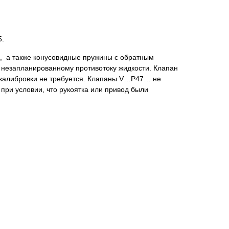
5.
и, а также конусовидные пружины с обратным
 незапланированному противотоку жидкости. Клапан
и калибровки не требуется. Клапаны V…P47… не
при условии, что рукоятка или привод были