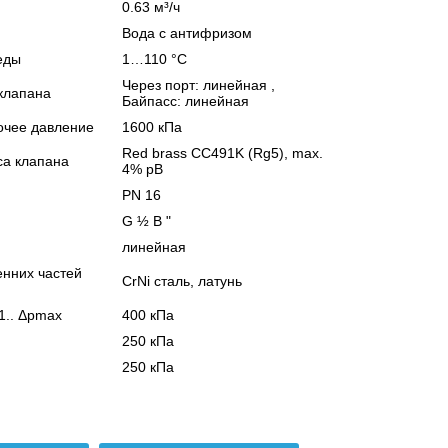
0.63 м³/ч
Bодa с антифризом
еды
1…110 °C
Через порт: линейная ,
клапана
Байпасс: линейная
очее давление
1600 кПа
Red brass CC491K (Rg5), max.
са клапана
4% pB
PN 16
G ½ B "
линейная
енних частeй
CrNi сталь, латунь
1.. Δpmax
400 кПа
250 кПа
250 кПа