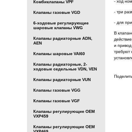
- ход но
Комбиклапаны VPF
- три ра
Клапаны газовые VGD
- для пр
6-ходовые регулирующие
шаровые клапаны VWG
В клапан
Клапаны радиаторные ADN,
действие
AЕN
и привод
требуют 
Клапаны шаровые VAI60
установл
Клапаны радиаторные, 2-
ходовые седельные VDN, VEN
Поделить
Клапаны радиаторные VUN
Клапаны газовые VGG
Клапаны газовые VGF
Клапаны регулирующие ОЕМ
VXP459
Клапаны регулирующие ОЕМ
VXP469