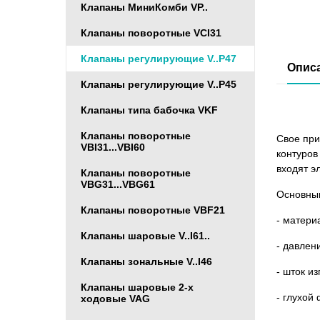
Клапаны МиниКомби VP..
Клапаны поворотные VCI31
Клапаны регулирующие V..P47
Опис
Клапаны регулирующие V..P45
Клапаны типа бабочка VKF
Клапаны поворотные
Свое при
VBI31...VBI60
контуров
входят э
Клапаны поворотные
VBG31...VBG61
Основным
Клапаны поворотные VBF21
- матери
Клапаны шаровые V..I61..
- давлен
Клапаны зональные V..I46
- шток и
Клапаны шаровые 2-х
- глухой
ходовые VAG