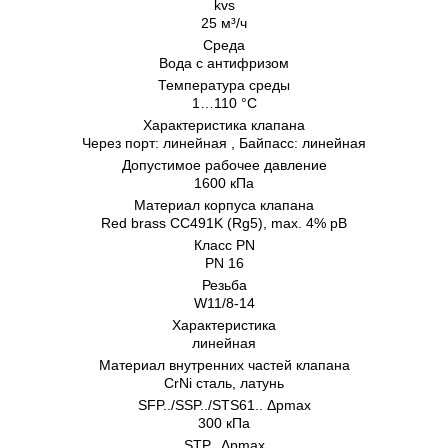
kvs
25 м³/ч
Среда
Bодa с антифризом
Температура среды
1…110 °C
Характеристика клапана
Через порт: линейная , Байпасс: линейная
Допустимое рабочее давление
1600 кПа
Материал корпуса клапана
Red brass CC491K (Rg5), max. 4% pB
Класс PN
PN 16
Резьба
W11/8-14
Характеристика
линейная
Материал внутренних частeй клапана
CrNi сталь, латунь
SFP../SSP../STS61.. Δpmax
300 кПа
STP.. Δpmax